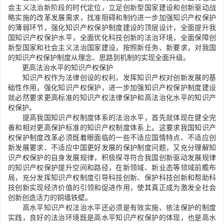
会主义法治新阶段的时代定位，立足创新型国家建设和创新驱动战
略实施的改革发展需求，找准阻碍和制约进一步加强知识产权保护
的薄弱环节，强化知识产权保护制度建设的顶层设计，全面提升我
国知识产权保护水平，全面优化科技创新的法治环境，全面保障创
新型国家和社会主义法治国家建设，按照新任务、新要求，对我国
的知识产权保护制度从理念、思路到机制的实现全面升级。
更高法治水平的知识产权保护
知识产权作为法律创设的权利，发挥知识产权对创新发展的基
础性作用，强化知识产权保护，进一步加强知识产权保护制度建设
就必然要求更高标准的知识产权法律保护和高法治化水平的知识产
权保护。
提高我国知识产权制度体系的法治水平，首先就体现在健全完
善和相对更高保护标准的知识产权制度体系上。这要求我国知识产
权保护制度改革必须既着眼面临的一些不适应国情特点、不适应创
新发展要求、不适应中国更好发展的保护制度问题，又充分理解知
识产权保护的自身发展规律，积极探寻符合我国创新驱动发展规律
的知识产权保护提升空间和路径，在新领域、新业态等领域前瞻布
局，充分发挥知识产权制度引导科技创新、保护科技创新和帮助科
技创新实现经济价值的引领和促进作用，使其真正成为激发全社会
创新创造活力的铜墙铁壁。
高水平知识产权法治水平还必须是有效实施、依法保护的制度
实践，良好的法治环境既是高水平知识产权保护的体现，也是高水