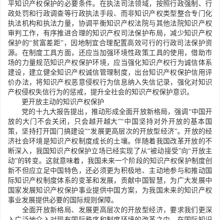
平知识产权保护的必要条件。在执法司法领域，按照行政强制、行
政处罚和行政调查等行政执法手段、而非知识产权类型整合专门化
执法机构和执法力量，协调平衡知识产权法院与其他法院知识产权
审判工作，有序推进合理的知识产权司法保护布局，减少知识产权
保护的“贫富差距”，因地制宜合理配置高效可行的行政司法保护资
源。在制度工具方面，还应当加强环境性政策工具的使用，借助市
场的力量规范知识产权保护环境，应当强化知识产权行为诚信体系
建设，建立健全知识产权诚信管理制度，出台知识产权保护信用评
价办法，将知识产权恶意侵权行为信息纳入失信记录，强化对知识
产权侵权失信行为的惩戒，提升全社会的知识产权保护意识。
更开放主动的知识产权保护
党的十九大报告提出，推动形成全面开放新格局，强调“中国开
放的大门不会关闭，只会越开越大”“中国坚持对外开放的基本国
策，坚持打开国门搞建设”“发展更高层次的开放型经济”。开放的经
济社会环境是知识产权制度成长的土壤。伴随着我国改革开放的不
断深入，我国知识产权保护立场已经实现了从“被动接受”向“开放主
动”的转变。这就意味着，我国未来一个阶段的知识产权保护制度创
新不但应立足中国特色，还必须更为积极地、主动地参与和推动国
际知识产权制度体系的变革和发展，贡献中国智慧，为广大发展中
国家发展知识产权保护事业提供中国方案，为我国未来的知识产权
事业发展提供必要的国际规则保障。
全面开放新格局、发展更高层次的开放型经济，要求我们更深
入广泛地介入对现有国际秩序和制度环境的改革之中，在国际知识