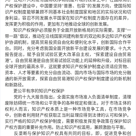
产权保护建设中，中国要坚持“普惠、包容”的发展方向，使国际知
识产权制度能够兼顾不同基本社会制度国家和地区的实际状况和切
身利益，容忍不同发展水平国家在知识产权制度方面存在的差异，
发挥更为积极的作用，更加有力地推动全球的创新发展。
知识产权保护必须服务于全面开放新格局的实际需要。支撑“一
带一路”倡议，推动在沿线国家间建构新型的双边和多边知识产权保
护协调机制，提高贸易投资自由化和便利化水平，创新国际合作平
台。同时，充分考虑我国全面开放新平台建设发展的要求。十九大
报告提出，赋予自贸试验区更大改革自主权，“探索建设自由贸易
港”。自由贸易港是自由贸易试验区功能上的延伸和升级，对标目前
全球开放的最高水平，这就要求知识产权保护制度必须适应货物、
资本、人才等要素的充分自由流动、国内市场与国际市场的充分融
通的新开放需求，探索自由贸易港知识产权保护制度建设的新机制
和新路径。
更公平有序的知识产权保护
党的十九大报告指出，全面实施市场准入负面清单制度，清理
废除妨碍统一市场和公平竞争的各种规定和做法。对于市场主体的
权利人而言，知识产权本质上是一种市场竞争工具，在市场竞争
中，创新者利用财产权获取正当利益理应得到法律的认可和保护。
实行严格的知识产权保护制度，需要积极发挥竞争政策在保护知识
产权方面的重要补充作用。防止知识产权滥用，兼顾激励与平衡。
反垄断与保护知识产权具有共同的目标，即，促进竞争和创